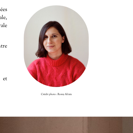
sées
le,
rale
ntre
 et
Crédit photo : Romy Alizée